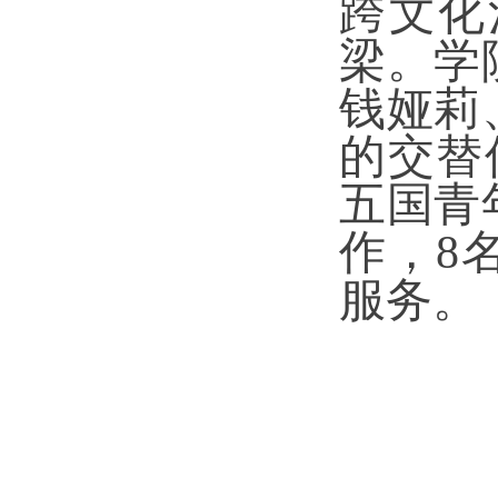
跨文化
梁。学
钱娅莉
的交替
五国青
作，8
服务。