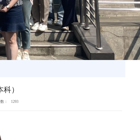
本科）
击数：
1293