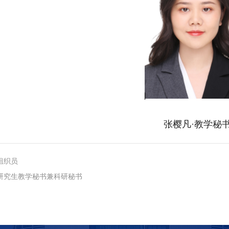
张樱凡·教学秘
组织员
·研究生教学秘书兼科研秘书