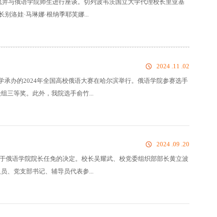
交流并与俄语学院师生进行座谈。切列波韦茨国立大学代理校长里亚基
洛娃·马琳娜·根纳季耶芙娜...
2024 .11 .02
大学承办的2024年全国高校俄语大赛在哈尔滨举行。俄语学院参赛选手
三等奖。此外，我院选手俞竹...
2024 .09 .20
委关于俄语学院院长任免的决定。校长吴耀武、校党委组织部部长黄立波
、党支部书记、辅导员代表参...